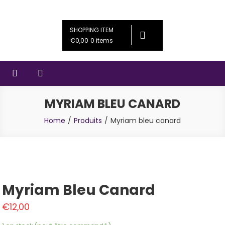
Skip
Couleursféériques
Bijoux artisanaux
to
SHOPPING ITEM
content
€0,00
0 items
MYRIAM BLEU CANARD
Home
Produits
Myriam bleu canard
Myriam Bleu Canard
€
12,00