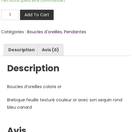
1 en stock (peut être commandé)
quantité
Add To Cart
de
Myriam
Catégories :
Boucles d'oreilles
,
Pendantes
bleu
canard
Description
Avis (0)
Description
Boucles d’oreilles coloris or
Breloque feuille texturé couleur or avec son sequin rond
bleu canard
Avis