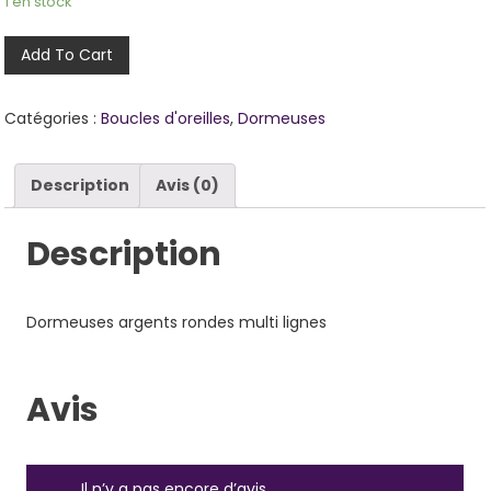
1 en stock
Add To Cart
Catégories :
Boucles d'oreilles
,
Dormeuses
Description
Avis (0)
Description
Dormeuses argents rondes multi lignes
Avis
Il n’y a pas encore d’avis.