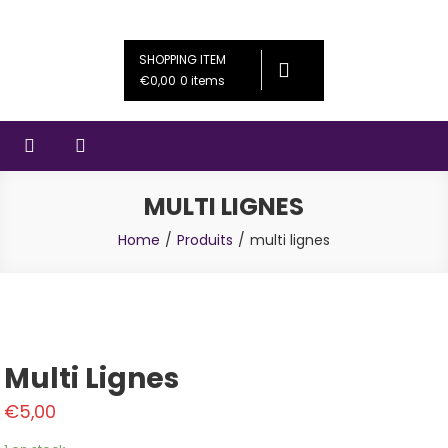
Skip
Couleursféériques
Bijoux artisanaux
to
SHOPPING ITEM
content
€0,00
0 items
MULTI LIGNES
Home
Produits
multi lignes
Multi Lignes
€
5,00