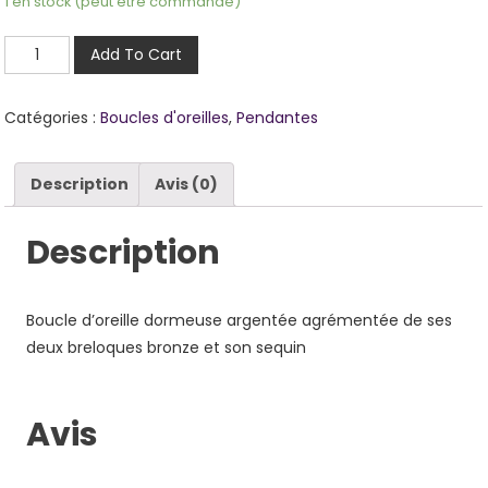
1 en stock (peut être commandé)
quantité
Add To Cart
de
Léa
Catégories :
Boucles d'oreilles
,
Pendantes
A11
Description
Avis (0)
Description
Boucle d’oreille dormeuse argentée agrémentée de ses
deux breloques bronze et son sequin
Avis