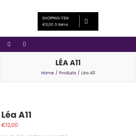
Skip
Couleursféériques
Bijoux artisanaux
to
SHOPPING ITEM
content
€0,00
0 items
LÉA A11
Home
Produits
Léa A11
Léa A11
€
12,00