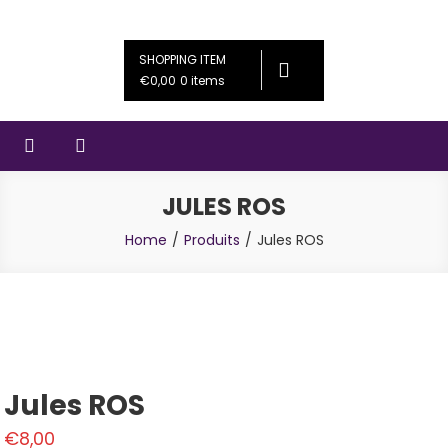
Skip
Couleursféériques
Bijoux artisanaux
to
SHOPPING ITEM
content
€0,00
0 items
JULES ROS
Home
Produits
Jules ROS
Jules ROS
€
8,00