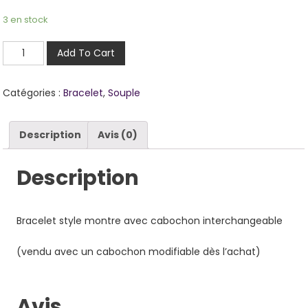
3 en stock
quantité
Add To Cart
de
Jules
Catégories :
Bracelet
,
Souple
ROS
Description
Avis (0)
Description
Bracelet style montre avec cabochon interchangeable
(vendu avec un cabochon modifiable dès l’achat)
Avis