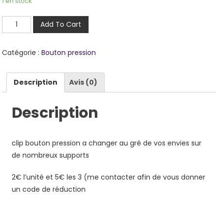
1 en stock
quantité
Add To Cart
de
Je
Catégorie :
Bouton pression
serai
cow
Description
Avis (0)
boy
Description
clip bouton pression a changer au gré de vos envies sur
de nombreux supports
2€ l’unité et 5€ les 3 (me contacter afin de vous donner
un code de réduction