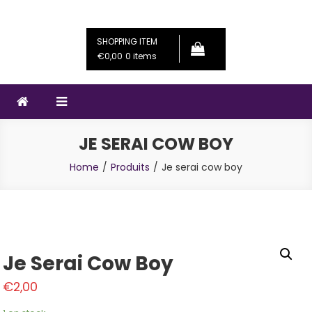
Skip
Couleursféériques
Bijoux artisanaux
to
SHOPPING ITEM
content
€0,00
0 items
JE SERAI COW BOY
Home
Produits
Je serai cow boy
Je Serai Cow Boy
€
2,00