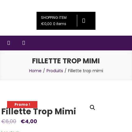
Skip
Couleursféériques
Bijoux artisanaux
to
SHOPPING ITEM
content
€0,00
0 items
FILLETTE TROP MIMI
Home
Produits
Fillette trop mimi
Promo !
Fillette Trop Mimi
€
6,00
€
4,00