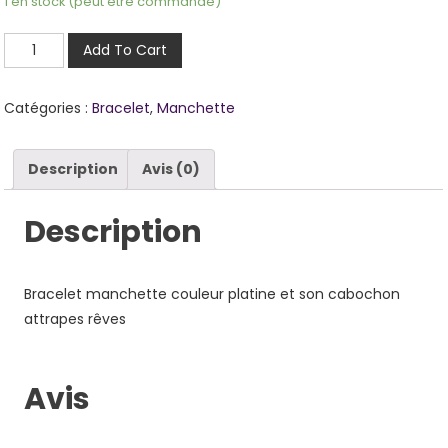
1 en stock (peut être commandé)
quantité
Add To Cart
de
Catherine
Catégories :
Bracelet
,
Manchette
Description
Avis (0)
Description
Bracelet manchette couleur platine et son cabochon
attrapes rêves
Avis