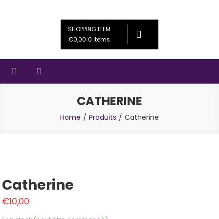
Skip
Couleursféériques
Bijoux artisanaux
to
SHOPPING ITEM
content
€0,00
0 items
CATHERINE
Home
Produits
Catherine
Catherine
€
10,00