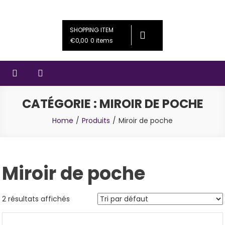
Skip
Couleursféériques
Bijoux artisanaux
to
SHOPPING ITEM
content
€0,00
0 items
CATÉGORIE :
MIROIR DE POCHE
Home
Produits
Miroir de poche
Miroir de poche
2 résultats affichés